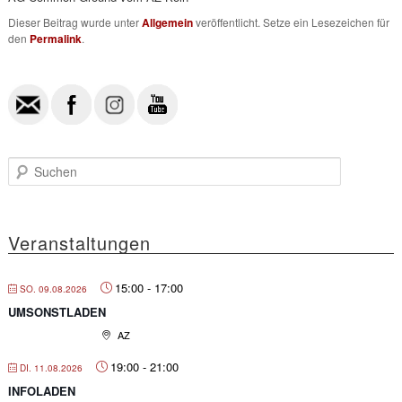
Dieser Beitrag wurde unter
Allgemein
veröffentlicht. Setze ein Lesezeichen für
den
Permalink
.
S
u
c
h
e
Veranstaltungen
n
15:00
-
17:00
SO. 09.08.2026
UMSONSTLADEN
AZ
19:00
-
21:00
DI. 11.08.2026
INFOLADEN