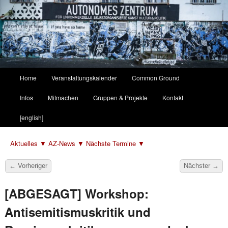
Hauptmenü
Home
Veranstaltungskalender
Common Ground
Zum
Zum
Infos
Mitmachen
Gruppen & Projekte
Kontakt
primären
sekundären
[english]
Inhalt
Inhalt
Aktuelles ▼
AZ-News ▼
Nächste Termine ▼
springen
springen
Beitragsnavigation
←
Vorheriger
Nächster
→
[ABGESAGT] Workshop:
Antisemitismuskritik und