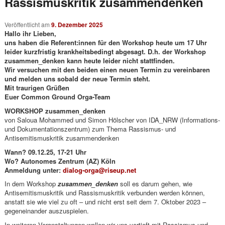
Rassismuskritik zusammendenken
Veröffentlicht am
9. Dezember 2025
Hallo ihr Lieben,
uns haben die Referent:innen für den Workshop heute um 17 Uhr
leider kurzfristig krankheitsbedingt abgesagt. D.h. der Workshop
zusammen_denken kann heute leider nicht stattfinden.
Wir versuchen mit den beiden einen neuen Termin zu vereinbaren
und melden uns sobald der neue Termin steht.
Mit traurigen Grüßen
Euer Common Ground Orga-Team
WORKSHOP zusammen_denken
von Saloua Mohammed und Simon Hölscher von IDA_NRW (Informations-
und Dokumentationszentrum) zum Thema Rassismus- und
Antisemitismuskritik zusammendenken
Wann? 09.12.25, 17-21 Uhr
Wo? Autonomes Zentrum (AZ) Köln
Anmeldung unter:
dialog-orga@riseup.net
In dem Workshop
zusammen_denken
soll es darum gehen, wie
Antisemitismuskritik und Rassismuskritik verbunden werden können,
anstatt sie wie viel zu oft – und nicht erst seit dem 7. Oktober 2023 –
gegeneinander auszuspielen.
In weiteren Veranstaltungen wollen wir uns vertieft mit Rassismus und