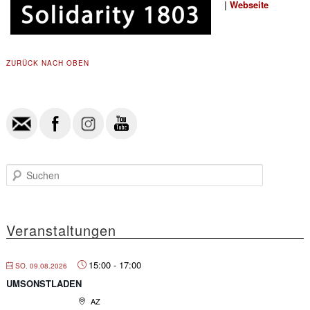
|
Webseite
ZURÜCK NACH OBEN
S
u
c
h
e
Veranstaltungen
n
15:00
-
17:00
SO. 09.08.2026
UMSONSTLADEN
AZ