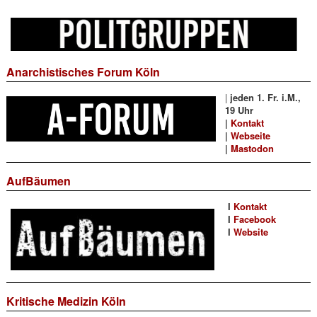
Anarchistisches Forum Köln
|
jeden 1. Fr. i.M.,
19 Uhr
|
Kontakt
|
Webseite
|
Mastodon
AufBäumen
I
Kontakt
I
Facebook
I
Website
Kritische Medizin Köln