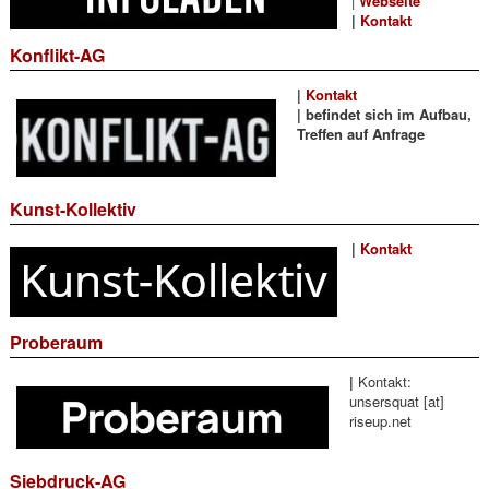
|
Webseite
|
Kontakt
Konflikt-AG
|
Kontakt
| befindet sich im Aufbau,
Treffen auf Anfrage
Kunst-Kollektiv
|
Kontakt
Proberaum
|
Kontakt:
unsersquat [at]
riseup.net
Siebdruck-AG