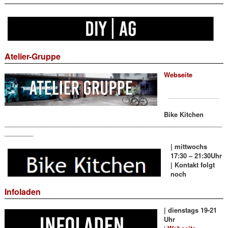
Atelier-Gruppe
Webseite
Bike Kitchen
_____________________________________________________________
________
| mittwochs
17:30 – 21:30Uhr
| Kontakt folgt
noch
Infoladen
| dienstags 19-21
Uhr