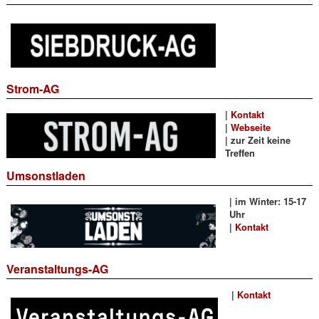
Strom-AG
|
Kontakt
|
Webseite
| zur Zeit keine
Treffen
Umsonstladen
| im Winter: 15-17
Uhr
|
Kontakt
Veranstaltungs-AG
|
Kontakt