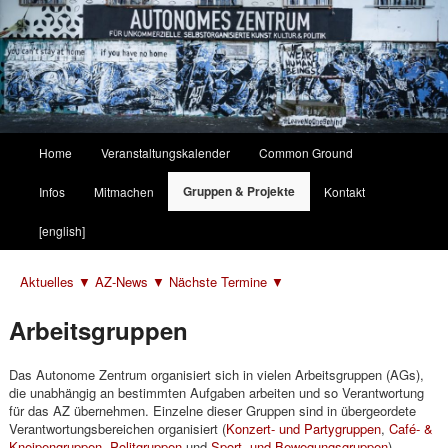
Hauptmenü
Home
Veranstaltungskalender
Common Ground
Zum
Zum
Gruppen & Projekte
Infos
Mitmachen
Kontakt
primären
sekundären
[english]
Inhalt
Inhalt
Aktuelles ▼
AZ-News ▼
Nächste Termine ▼
springen
springen
Arbeitsgruppen
Das Autonome Zentrum organisiert sich in vielen Arbeitsgruppen (AGs),
die unabhängig an bestimmten Aufgaben arbeiten und so Verantwortung
für das AZ übernehmen. Einzelne dieser Gruppen sind in übergeordete
Verantwortungsbereichen organisiert (
Konzert- und Partygruppen
,
Café- &
Kneipengruppen
,
Politgruppen
und
Sport- und Bewegungsgruppen
).