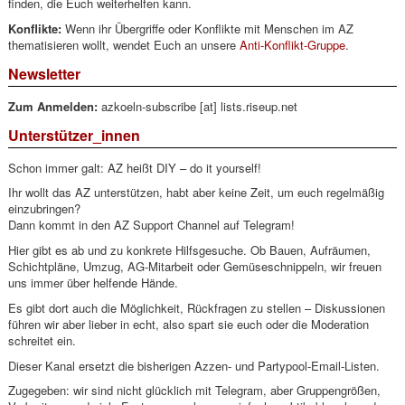
finden, die Euch weiterhelfen kann.
Konflikte:
Wenn ihr Übergriffe oder Konflikte mit Menschen im AZ
thematisieren wollt, wendet Euch an unsere
Anti-Konflikt-Gruppe
.
Newsletter
Zum Anmelden:
azkoeln-subscribe [at] lists.riseup.net
Unterstützer_innen
Schon immer galt: AZ heißt DIY – do it yourself!
Ihr wollt das AZ unterstützen, habt aber keine Zeit, um euch regelmäßig
einzubringen?
Dann kommt in den AZ Support Channel auf Telegram!
Hier gibt es ab und zu konkrete Hilfsgesuche. Ob Bauen, Aufräumen,
Schichtpläne, Umzug, AG-Mitarbeit oder Gemüseschnippeln, wir freuen
uns immer über helfende Hände.
Es gibt dort auch die Möglichkeit, Rückfragen zu stellen – Diskussionen
führen wir aber lieber in echt, also spart sie euch oder die Moderation
schreitet ein.
Dieser Kanal ersetzt die bisherigen Azzen- und Partypool-Email-Listen.
Zugegeben: wir sind nicht glücklich mit Telegram, aber Gruppengrößen,