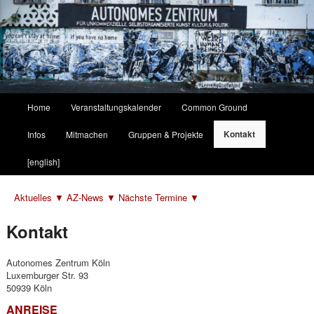
Hauptmenü
Home
Veranstaltungskalender
Common Ground
Zum
Zum
Kontakt
Infos
Mitmachen
Gruppen & Projekte
primären
sekundären
[english]
Inhalt
Inhalt
Aktuelles ▼
AZ-News ▼
Nächste Termine ▼
springen
springen
Kontakt
Autonomes Zentrum Köln
Luxemburger Str. 93
50939 Köln
ANREISE