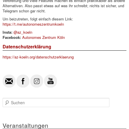
Verbreitung und viele Features machen es einfach praktikabler als andere
Alternativen. Also passt etwas auf was ihr schreibt; nichts ist sicher, und
Telegram schon gar nicht.
Um beizutreten, folgt einfach diesem Link:
https://t.me/autonomeszentrumkoeln
Insta:
@az_koeln
Facebook:
Autonomes Zentrum Köln
Datenschutzerklärung
https://az-koeln.org/datenschutzerklaerung
S
u
c
h
e
Veranstaltungen
n