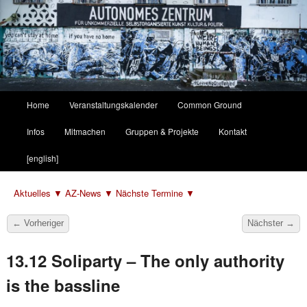
Hauptmenü
Home
Veranstaltungskalender
Common Ground
Zum
Zum
Infos
Mitmachen
Gruppen & Projekte
Kontakt
primären
sekundären
[english]
Inhalt
Inhalt
Aktuelles ▼
AZ-News ▼
Nächste Termine ▼
springen
springen
Beitragsnavigation
←
Vorheriger
Nächster
→
13.12 Soliparty – The only authority
is the bassline