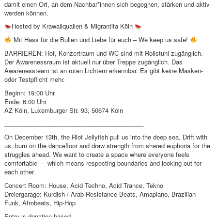
damit einen Ort, an dem Nachbar*innen sich begegnen, stärken und aktiv
werden können.
Hosted by Krawallquallen & Migrantifa Köln
Mit Hass für die Bullen und Liebe für euch – We keep us safe!
BARRIEREN: Hof, Konzertraum und WC sind mit Rollstuhl zugänglich.
Der Awarenessraum ist aktuell nur über Treppe zugänglich. Das
Awarenessteam ist an roten Lichtern erkennbar. Es gibt keine Masken-
oder Testpflicht mehr.
Beginn: 19:00 Uhr
Ende: 6:00 Uhr
AZ Köln, Luxemburger Str. 93, 50674 Köln
_________________________________________
On December 13th, the Riot Jellyfish pull us into the deep sea. Drift with
us, burn on the dancefloor and draw strength from shared euphoria for the
struggles ahead. We want to create a space where everyone feels
comfortable — which means respecting boundaries and looking out for
each other.
Concert Room: House, Acid Techno, Acid Trance, Tekno
Dreiergarage: Kurdish / Arab Resistance Beats, Amapiano, Brazilian
Funk, Afrobeats, Hip-Hop
Entry is donation-based.