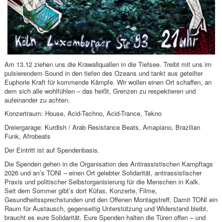
Am 13.12 ziehen uns die Krawallquallen in die Tiefsee. Treibt mit uns im
pulsierendem Sound in den tiefen des Ozeans und tankt aus geteilter
Euphorie Kraft für kommende Kämpfe. Wir wollen einen Ort schaffen, an
dem sich alle wohlfühlen – das heißt, Grenzen zu respektieren und
aufeinander zu achten.
Konzertraum: House, Acid-Techno, Acid-Trance, Tekno
Dreiergarage: Kurdish / Arab Resistance Beats, Amapiano, Brazilian
Funk, Afrobeats
Der Eintritt ist auf Spendenbasis.
Die Spenden gehen in die Organisation des Antirassistischen Kampftags
2026 und an’s TONI – einen Ort gelebter Solidarität, antirassistischer
Praxis und politischer Selbstorganisierung für die Menschen in Kalk.
Seit dem Sommer gibt’s dort Küfas, Konzerte, Filme,
Gesundheitssprechstunden und den Offenen Montagstreff. Damit TONI ein
Raum für Austausch, gegenseitig Unterstützung und Widerstand bleibt,
braucht es eure Solidarität. Eure Spenden halten die Türen offen – und