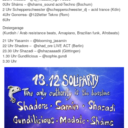
0Uhr Sháms – @shams_sound acid-Techno (Bochum)
2 Uhr Schepperschwester @schepperschwester_dj – acid trance (Köln)
4Uhr Gonorrea- @122letter Tekno (Rom)
6Uhr
Dreiergarage
(Kurdish / Arab resistance beats, Amapiano, Brazilian funk, Afrobeats)
21 Uhr Yasamin – @blooming_jasamin
22 Uhr Shadore – @shad_ore LIVE ACT (Berlin)
23.30 Uhr Shazadi – @shazaaaadii (Göttingen)
1.30 Uhr Gundilicious – @sophie.gundi
3.30 Uhr