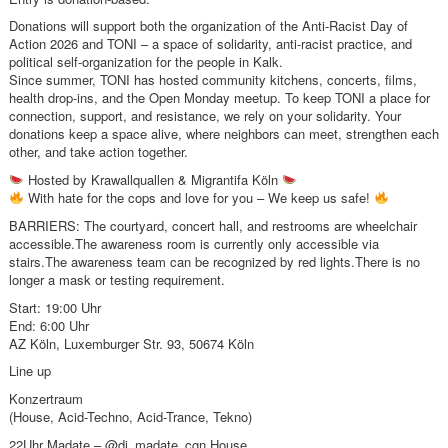
Donations will support both the organization of the Anti-Racist Day of
Action 2026 and TONI – a space of solidarity, anti-racist practice, and
political self-organization for the people in Kalk.
Since summer, TONI has hosted community kitchens, concerts, films,
health drop-ins, and the Open Monday meetup. To keep TONI a place for
connection, support, and resistance, we rely on your solidarity. Your
donations keep a space alive, where neighbors can meet, strengthen each
other, and take action together.
Hosted by Krawallquallen & Migrantifa Köln
With hate for the cops and love for you – We keep us safe!
BARRIERS: The courtyard, concert hall, and restrooms are wheelchair
accessible.The awareness room is currently only accessible via
stairs.The awareness team can be recognized by red lights.There is no
longer a mask or testing requirement.
Start: 19:00 Uhr
End: 6:00 Uhr
AZ Köln, Luxemburger Str. 93, 50674 Köln
Line up
Konzertraum
(House, Acid-Techno, Acid-Trance, Tekno)
22Uhr Madate – @dj_madate_cgn House