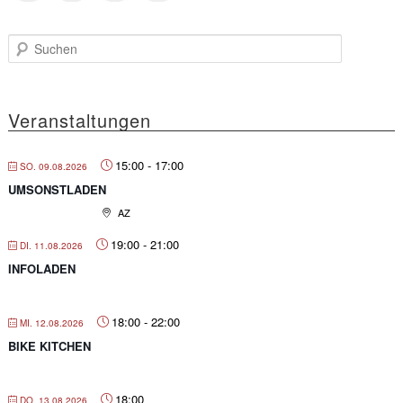
S
u
c
h
e
Veranstaltungen
n
15:00
-
17:00
SO. 09.08.2026
UMSONSTLADEN
AZ
19:00
-
21:00
DI. 11.08.2026
INFOLADEN
18:00
-
22:00
MI. 12.08.2026
BIKE KITCHEN
18:00
DO. 13.08.2026