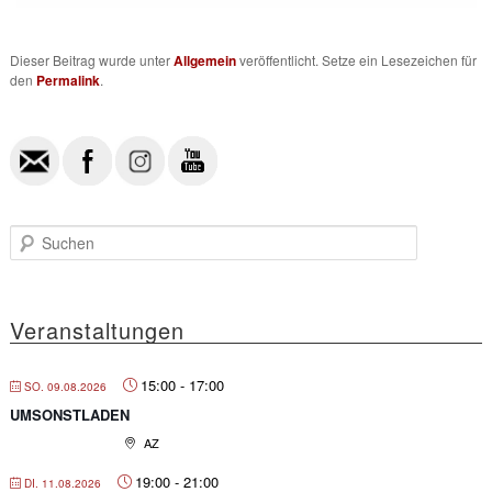
Dieser Beitrag wurde unter
Allgemein
veröffentlicht. Setze ein Lesezeichen für
den
Permalink
.
S
u
c
h
e
Veranstaltungen
n
15:00
-
17:00
SO. 09.08.2026
UMSONSTLADEN
AZ
19:00
-
21:00
DI. 11.08.2026