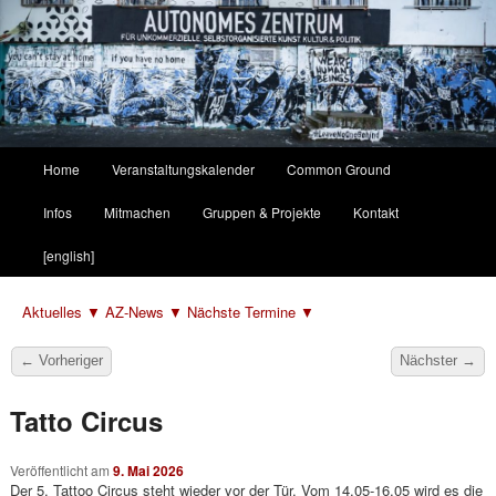
Hauptmenü
Home
Veranstaltungskalender
Common Ground
Zum
Zum
Infos
Mitmachen
Gruppen & Projekte
Kontakt
primären
sekundären
[english]
Inhalt
Inhalt
Aktuelles ▼
AZ-News ▼
Nächste Termine ▼
springen
springen
Beitragsnavigation
←
Vorheriger
Nächster
→
Tatto Circus
Veröffentlicht am
9. Mai 2026
Der 5. Tattoo Circus steht wieder vor der Tür. Vom 14.05-16.05 wird es die