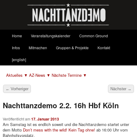
Hauptmenü
Home
Veranstaltungskalender
Common Ground
Zum
Zum
Infos
Mitmachen
Gruppen & Projekte
Kontakt
primären
sekundären
[english]
Inhalt
Inhalt
Aktuelles ▼
AZ-News ▼
Nächste Termine ▼
springen
springen
Beitragsnavigation
←
Vorheriger
Nächster
→
Nachttanzdemo 2.2. 16h Hbf Köln
Veröffentlicht am
17. Januar 2013
Am Samstag ist es endlich soweit und die Nachttanzdemo startet unter
dem Motto
Don’t mess with the wild! Kein Tag ohne!
ab 16:00 Uhr vom
Bahnhofsvorplatz.