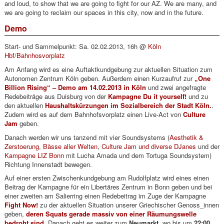
and loud, to show that we are going to fight for our AZ. We are many, and
we are going to reclaim our spaces in this city, now and in the future.
Demo
Start- und Sammelpunkt: Sa. 02.02.2013, 16h @
Köln
Hbf/Bahnhosvorplatz
Am Anfang wird es eine Auftaktkundgebung zur aktuellen Situation zum
Autonomen Zentrum Köln geben. Außerdem einen Kurzaufruf zur
„One
Billion Rising“ – Demo am 14.02.2013 in Köln
und zwei angefragte
Redebeiträge aus Duisburg von der
Kampagne Du it yourself!
und zu
den aktuellen
Haushaltskürzungen im Sozialbereich der Stadt Köln.
.
Zudem wird es auf dem Bahnhofsvorplatz einen Live-Act von
Culture
Jam
geben.
Danach werden wir uns tanzend mit vier Soundsystems (
Aesthetik &
Zerstoerung
,
Bässe aller Welten
,
Culture Jam und diverse DJanes
und der
Kampagne LIZ Bonn
mit Lucha Amada und dem Tortuga Soundsystem)
Richtung Innenstadt bewegen.
Auf einer ersten Zwischenkundgebung am Rudolfplatz wird eines einen
Beitrag der Kampagne für ein Libertäres Zentrum in Bonn geben und bei
einer zweiten am Salierring einen Redebeitrag im Zuge der Kampagne
Fight Now!
zu der aktuellen Situation unserer Griechischer Genoss_innen
geben,
deren Squats gerade massiv von einer Räumungswelle
bedroht sind
.
Danach geht es weiter zum
Neumarkt
, wo bis um
22:00