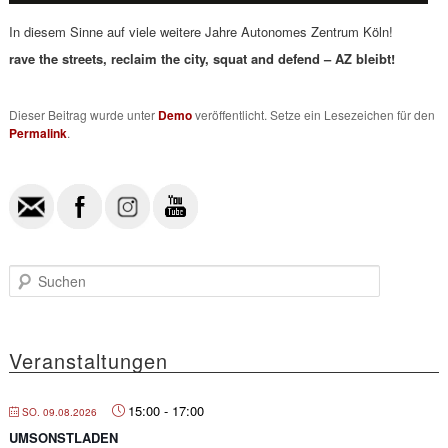
In diesem Sinne auf viele weitere Jahre Autonomes Zentrum Köln!
rave the streets, reclaim the city, squat and defend – AZ bleibt!
Dieser Beitrag wurde unter
Demo
veröffentlicht. Setze ein Lesezeichen für den
Permalink
.
S
u
c
h
e
Veranstaltungen
n
15:00
-
17:00
SO. 09.08.2026
UMSONSTLADEN