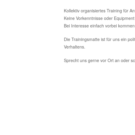
springen
springen
Kollektiv organisiertes Training für 
Keine Vorkenntnisse oder Equipment e
Bei Interesse einfach vorbei kommen
Die Trainingsmatte ist für uns ein po
Verhaltens.
Sprecht uns gerne vor Ort an oder s