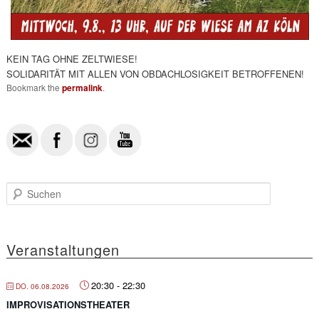
KEIN TAG OHNE ZELTWIESE!
SOLIDARITÄT MIT ALLEN VON OBDACHLOSIGKEIT BETROFFENEN!
Bookmark the
permalink
.
S
u
c
h
e
Veranstaltungen
n
20:30
-
22:30
DO. 06.08.2026
IMPROVISATIONSTHEATER