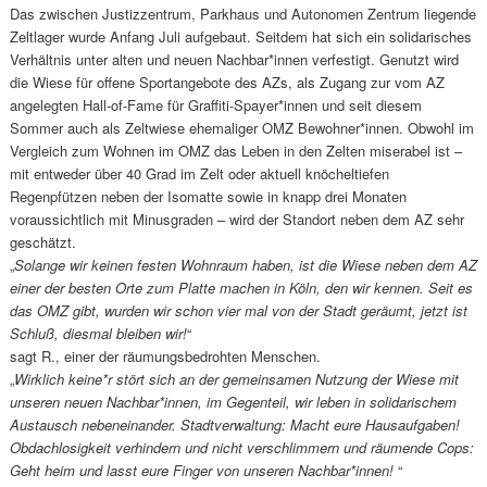
Das zwischen Justizzentrum, Parkhaus und Autonomen Zentrum liegende
Zeltlager wurde Anfang Juli aufgebaut. Seitdem hat sich ein solidarisches
Verhältnis unter alten und neuen Nachbar*innen verfestigt.
Genutzt wird
die Wiese für offene Sportangebote des AZs, als Zugang zur vom AZ
angelegten Hall-of-Fame für Graffiti-Spayer*innen und seit diesem
Sommer auch als Zeltwiese ehemaliger OMZ Bewohner*innen. Obwohl im
Vergleich zum Wohnen im OMZ das Leben in den Zelten miserabel ist –
mit entweder über 40 Grad im Zelt oder aktuell knöcheltiefen
Regenpfützen neben der Isomatte sowie in knapp drei Monaten
voraussichtlich mit Minusgraden
– wird der Standort neben dem AZ sehr
geschätzt.
„
Solange wir keinen festen Wohnraum haben, ist die Wiese neben dem AZ
einer der besten Orte zum Platte machen in Köln, den wir kennen. Seit es
das OMZ gibt, wurden wir schon vier mal von der Stadt geräumt, jetzt ist
Schluß, diesmal bleiben wir!
“
sagt R., einer der räumungsbedrohten Menschen.
„
Wirklich keine*r stört sich an der gemeinsamen Nutzung der Wiese mit
unseren neuen Nachbar*innen, im Gegenteil, wir leben in solidarischem
Austausch nebeneinander. Stadtverwaltung:
M
acht eure Hausaufgaben!
Obdachlosigkeit verhindern und nicht verschlimmern und räumende Cops:
G
eht heim und lasst eure Finger von unseren Nachbar*innen!
“