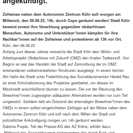
angekündigt.
Zeltwiese neben dem Autonomen Zentrum Köln soll morgen am
Mittwoch, den 09.08.23, 14h, durch Cops geräumt werden!
Stadt Köln
beweist erneut ihre Verachtung gegenüber obdachlosen
Menschen.
Autonome und Unterstützer*innen kämpfen für ihre
Nachbar*innen auf der Zeltwiese und protestieren ab 13h vor Ort.
Köln, den 08.08.23
Anfang Juni dieses Jahres versetzte die Stadt Köln dem Wohn- und
Arbeitsprojekt
Obdachlose mit Zukunft
(OMZ) den finalen Todesstoß. Von
Beginn an war das Handeln der Stadt auf Zermürbung der im OMZ
entstandenen selbstverwalteten Strukturen ausgelegt. In einem letzten
Akt hatte die Stadt unter Federführung des Sozialdezernenten Harald Rau
an einer Kriminalisierung des Projektes gearbeitet, um dieses im
Misskredit anschließend räumen zu lassen. Die vor der Räumung den
Bewohner*innen zugesagten adäquaten Alternativen wurden nur zum Teil
umgesetzt. Seitdem lebt ein Dutzend der ehemaligen Bewohner*innen des
OMZs in einem selbst eingerichteten Zeltlager auf der Wiese neben dem
Autonomen Zentrum Köln und soll nach dem Willen der Stadt und
polizeilicher Ankündigung morgen um 14h geräumt werden.
Sabrina Purple, Teil der Presse-AG des AZ Kölns, erklärt dazu:
„
Während das Asozialdezernat insbesondere
den durch Funk und