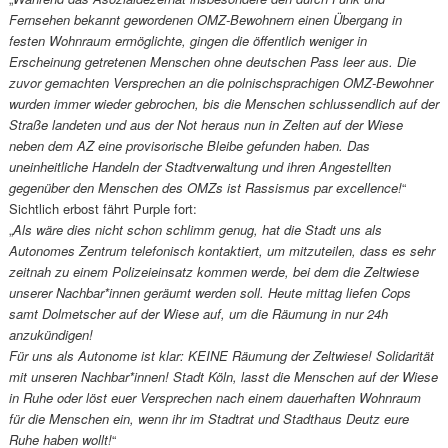
Fernsehen bekannt gewordenen OMZ-Bewohnern einen Übergang in
festen Wohnraum ermöglichte, gingen die öffentlich weniger in
Erscheinung getretenen Menschen ohne deutschen Pass leer aus. Die
zuvor gemachten Versprechen an die polnischsprachigen OMZ-Bewohner
wurden immer wieder gebrochen, bis die Menschen schlussendlich auf der
Straße landeten und aus der Not heraus nun in Zelten auf der Wiese
neben dem AZ eine provisorische Bleibe gefunden haben. Das
uneinheitliche Handeln der Stadtverwaltung und ihren Angestellten
gegenüber den Menschen des OMZs ist Rassismus par excellence!
“
Sichtlich erbost fährt Purple fort:
„
Als wäre dies nicht schon schlimm genug, hat die Stadt uns als
Autonomes Zentrum telefonisch kontaktiert, um mitzuteilen, dass es sehr
zeitnah zu einem Polizeieinsatz kommen werde, bei dem die Zeltwiese
unserer Nachbar*innen geräumt werden soll. Heute mittag liefen Cops
samt Dolmetscher auf der Wiese auf, um die Räumung in nur 24h
anzukündigen!
Für uns als Autonome ist klar: KEINE Räumung der Zeltwiese! Solidarität
mit unseren Nachbar*innen! Stadt Köln, lasst die Menschen auf der Wiese
in Ruhe oder löst euer Versprechen nach einem dauerhaften Wohnraum
für die Menschen ein, wenn ihr im Stadtrat und Stadthaus Deutz eure
Ruhe haben wollt!
“