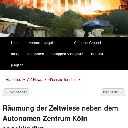
Hauptmenü
Home
Veranstaltungskalender
Common Ground
Zum
Zum
Infos
Mitmachen
Gruppen & Projekte
Kontakt
primären
sekundären
[english]
Inhalt
Inhalt
Aktuelles ▼
AZ-News ▼
Nächste Termine ▼
springen
springen
Beitragsnavigation
←
Vorheriger
Nächster
→
Räumung der Zeltwiese neben dem
Autonomen Zentrum Köln