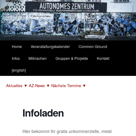
Hauptmenü
Home
Veranstaltungskalender
Common Ground
Zum
Zum
Infos
Mitmachen
Gruppen & Projekte
Kontakt
primären
sekundären
[english]
Inhalt
Inhalt
Aktuelles ▼
AZ-News ▼
Nächste Termine ▼
springen
springen
Infoladen
Hier bekommt ihr gratis unkommerzielle, meist