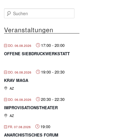
S
u
c
Veranstaltungen
h
e
n
17:00
-
20:00
DO. 06.08.2026
OFFENE SIEBDRUCKWERKSTATT
19:00
-
20:30
DO. 06.08.2026
KRAV MAGA
AZ
20:30
-
22:30
DO. 06.08.2026
IMPROVISATIONSTHEATER
AZ
19:00
FR. 07.08.2026
ANARCHISTISCHES FORUM