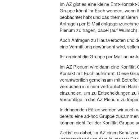
Im AZ gibt es eine kleine Erst-Kontakt
springen
springen
Gruppe könnt ihr Euch wenden, wenn ihr
beobachtet habt und das thematisieren 
Anfragen per E-Mail entgegenzunehmen
Plenum zu tragen, dabei (auf Wunsch)
Auch Anfragen zu Hausverboten und der
eine Vermittlung gewünscht wird, solle
Ihr erreicht die Gruppe per Mail an
az-k
Im AZ Plenum wird dann eine Konflikt-
Kontakt mit Euch aufnimmt. Diese Gru
verantwortlich gemeinsam mit Betroffen
versuchen in einem vertraulichen Rahm
einzuholen, um zu Entscheidungen zu 
Vorschläge in das AZ Plenum zu tragen
In dringenden Fällen werden wir auch 
bereits eine ad-hoc Gruppe zusammenzuf
können nicht Teil der Konflikt-Gruppe s
Ziel ist es dabei, im AZ einen Schutzr
weitestgehend von dem in unserer Gese