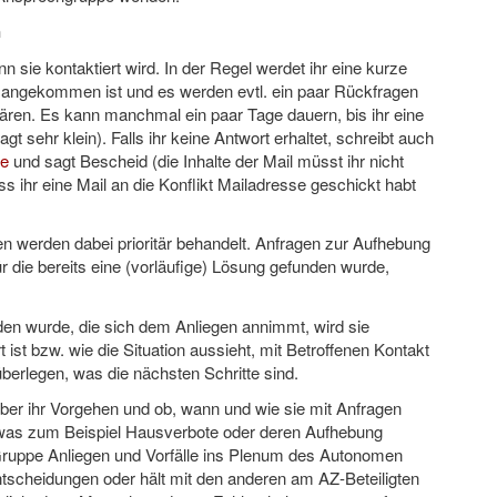
n
n sie kontaktiert wird. In der Regel werdet ihr eine kurze
 angekommen ist und es werden evtl. ein paar Rückfragen
lären. Es kann manchmal ein paar Tage dauern, bis ihr eine
gt sehr klein). Falls ihr keine Antwort erhaltet, schreibt auch
se
und sagt Bescheid (die Inhalte der Mail müsst ihr nicht
ass ihr eine Mail an die Konflikt Mailadresse geschickt habt
en werden dabei prioritär behandelt. Anfragen zur Aufhebung
r die bereits eine (vorläufige) Lösung gefunden wurde,
en wurde, die sich dem Anliegen annimmt, wird sie
st bzw. wie die Situation aussieht, mit Betroffenen Kontakt
rlegen, was die nächsten Schritte sind.
ber ihr Vorgehen und ob, wann und wie sie mit Anfragen
, was zum Beispiel Hausverbote oder deren Aufhebung
e Gruppe Anliegen und Vorfälle ins Plenum des Autonomen
ntscheidungen oder hält mit den anderen am AZ-Beteiligten