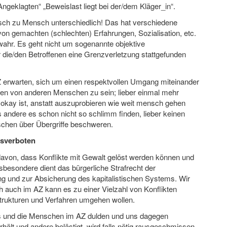
 Angeklagten“ „Beweislast liegt bei der/dem Kläger_in“.
ch zu Mensch unterschiedlich! Das hat verschiedene
on gemachten (schlechten) Erfahrungen, Sozialisation, etc.
ahr. Es geht nicht um sogenannte objektive
 die/den Betroffenen eine Grenzverletzung stattgefunden
AZ erwarten, sich um einen respektvollen Umgang miteinander
zen von anderen Menschen zu sein; lieber einmal mehr
 okay ist, anstatt auszuprobieren wie weit mensch gehen
s andere es schon nicht so schlimm finden, lieber keinen
schen über Übergriffe beschweren.
usverboten
davon, dass Konflikte mit Gewalt gelöst werden können und
nsbesondere dient das bürgerliche Strafrecht der
g und zur Absicherung des kapitalistischen Systems. Wir
h auch im AZ kann es zu einer Vielzahl von Konflikten
trukturen und Verfahren umgehen wollen.
us und die Menschen im AZ dulden und uns dagegen
hält und andere belästigt, wird falls nötig rausgeschmissen.