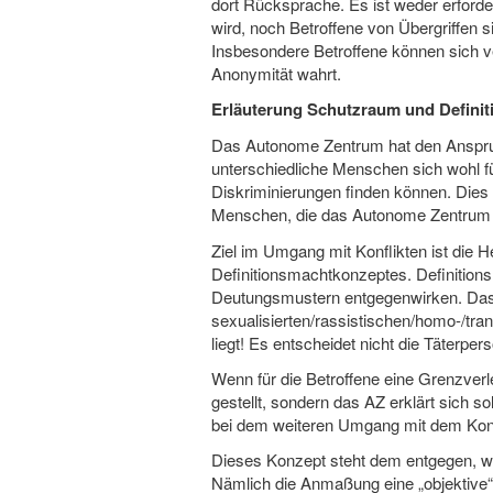
dort Rücksprache. Es ist weder erford
wird, noch Betroffene von Übergriffen
Insbesondere Betroffene können sich v
Anonymität wahrt.
Erläuterung Schutzraum und Defini
Das Autonome Zentrum hat den Anspruc
unterschiedliche Menschen sich wohl f
Diskriminierungen finden können. Dies 
Menschen, die das Autonome Zentrum b
Ziel im Umgang mit Konflikten ist die
Definitionsmachtkonzeptes. Definitions
Deutungsmustern entgegenwirken. Das h
sexualisierten/rassistischen/homo-/tran
liegt! Es entscheidet nicht die Täterper
Wenn für die Betroffene eine Grenzverle
gestellt, sondern das AZ erklärt sich 
bei dem weiteren Umgang mit dem Konfl
Dieses Konzept steht dem entgegen, wa
Nämlich die Anmaßung eine „objektive“ 