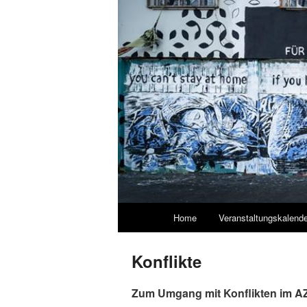
Hauptmenü
Home
Veranstaltungskalende
Zum
Zum
primären
sekundären
Konflikte
Inhalt
Inhalt
Zum Umgang mit Konflikten im A