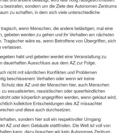
u bestrafen, sondern um die Ziele des Autonomen Zentrums
aum zu schaffen, in dem sich viele unterschiedliche
t tragisch, wenn Menschen, die andere belästigen, mal eine
, gebeten werden zu gehen und ihr Verhalten am nächsten
n. Tragischer wäre es, wenn Betroffene von Übergriffen, sich
 verlassen.
egeben habt und gebeten werdet eine Veranstaltung zu
nen dauerhaften Ausschluss aus dem AZ zur Folge.
uch nicht mit sämtlichen Konflikten und Problemen
chtig beschissenem Verhalten oder wenn wir keine
um Schutz des AZ und der Menschen hier, auch Menschen
 zu sexualisierten, rassistischen oder queerfeindlichen
oht oder körperlich angegriffen werden, wenn geklaut wird,
sichtlich kollektive Entscheidungen des AZ missachtet
rechen und diese auch durchsetzen.
Verhalten, sondern hier soll ein respektvoller Umgang
ekt AZ und dem Gebäude stattfinden. Die Welt ist voll von
halten kann, dazu brauchen wir kein Autonomes Zentrum.