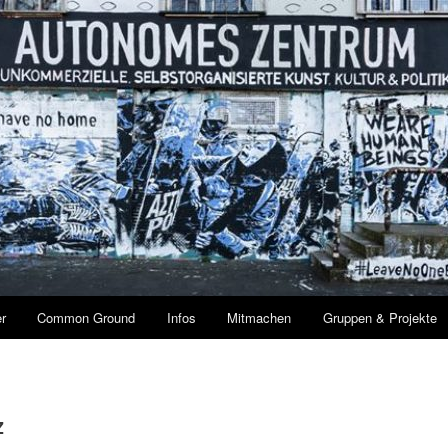
r
Common Ground
Infos
Mitmachen
Gruppen & Projekte
Z