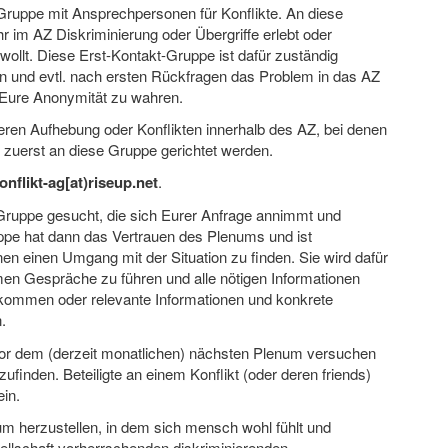
-Gruppe mit Ansprechpersonen für Konflikte. An diese
 im AZ Diskriminierung oder Übergriffe erlebt oder
wollt. Diese Erst-Kontakt-Gruppe ist dafür zuständig
 und evtl. nach ersten Rückfragen das Problem in das AZ
 Eure Anonymität zu wahren.
en Aufhebung oder Konflikten innerhalb des AZ, bei denen
n zuerst an diese Gruppe gerichtet werden.
onflikt-ag[at)riseup.net
.
Gruppe gesucht, die sich Eurer Anfrage annimmt und
ppe hat dann das Vertrauen des Plenums und ist
en einen Umgang mit der Situation zu finden. Sie wird dafür
en Gespräche zu führen und alle nötigen Informationen
kommen oder relevante Informationen und konkrete
.
vor dem (derzeit monatlichen) nächsten Plenum versuchen
inden. Beteiligte an einem Konflikt (oder deren friends)
ein.
aum herzustellen, in dem sich mensch wohl fühlt und
llschaft vorherrschenden diskriminierenden