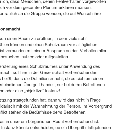
erlich, dass Menschen, denen Fehlverhalten vorgeworfen
 sich vor dem gesamten Plenum erklären müssen.
ertraulich an die Gruppe wenden, die auf Wunsch ihre
tionsmacht
h einen Raum zu eröffnen, in dem viele sehr
ühlen können und einen Schutzraum vor alltäglichen
ist verbunden mit einem Anspruch an das Verhalten aller
esuchen, nutzen oder mitgestalten.
 Herstellung eines Schutzraumes unter Anwendung des
macht soll hier in der Gesellschaft vorherrschenden
eißt, dass die Definitionsmacht, ob es sich um einen
sfeindlichen Übergriff handelt, nur bei der/m Betroffenen
son oder eine „objektive“ Instanz!
tzung stattgefunden hat, dann wird das nicht in Frage
solidarisch mit der Wahrnehmung der Person. Im Vordergrund
ikt stehen die Bedürfnisse der/s Betroffenen.
s in unserem bürgerlichen Recht vorherrschend ist:
Instanz könnte entscheiden, ob ein Übergriff stattgefunden