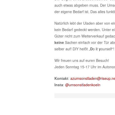
auch etwas abgeben muss. Der Umson
der eigene Bedarf ist. Das alles fun
Natürlich lebt der Uladen aber von 
kein Bedarf gedeckt werden. Unter ei
Güter nicht zum Weiterverkauf gedach
keine
Sachen einfach vor der Tür abs
selber auf! DIY heißt „
D
o
i
t
y
ourself“!
Wir freuen uns auf euren Besuch!
Jeden Sonntag 15-17 Uhr im Auton
Kontakt
:
azumsonstladen@riseup.ne
Insta
:
@umsonstladenkoeln