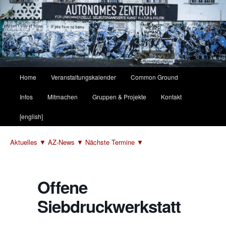
Hauptmenü
Home
Veranstaltungskalender
Common Ground
Zum
Zum
Infos
Mitmachen
Gruppen & Projekte
Kontakt
primären
sekundären
[english]
Inhalt
Inhalt
Aktuelles ▼
AZ-News ▼
Nächste Termine ▼
springen
springen
Offene
Siebdruckwerkstatt