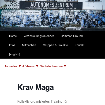
Hauptmenü
Home
Veranstaltungskalender
Common Ground
Zum
Zum
Infos
Mitmachen
Gruppen & Projekte
Kontakt
primären
sekundären
[english]
Inhalt
Inhalt
Aktuelles ▼
AZ-News ▼
Nächste Termine ▼
springen
springen
Krav Maga
Kollektiv organisiertes Training für