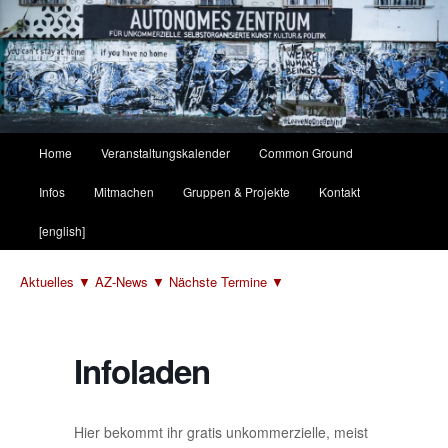
Hauptmenü
Home
Veranstaltungskalender
Common Ground
Zum
Zum
Infos
Mitmachen
Gruppen & Projekte
Kontakt
primären
sekundären
[english]
Inhalt
Inhalt
Aktuelles ▼
AZ-News ▼
Nächste Termine ▼
springen
springen
Infoladen
Hier bekommt ihr gratis unkommerzielle, meist