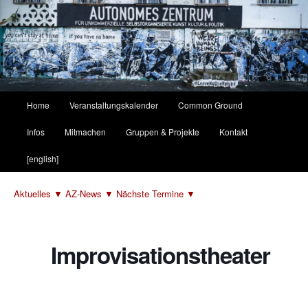
Hauptmenü
Home
Veranstaltungskalender
Common Ground
Zum
Zum
Infos
Mitmachen
Gruppen & Projekte
Kontakt
primären
sekundären
[english]
Inhalt
Inhalt
Aktuelles ▼
AZ-News ▼
Nächste Termine ▼
springen
springen
Improvisationstheater