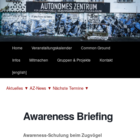
Hauptmenü
Home
Veranstaltungskalender
Common Ground
Zum
Zum
Infos
Mitmachen
Gruppen & Projekte
Kontakt
primären
sekundären
[english]
Inhalt
Inhalt
Aktuelles ▼
AZ-News ▼
Nächste Termine ▼
springen
springen
Awareness Briefing
Awareness-Schulung beim Zugvögel