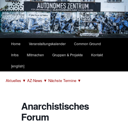
Hauptmenü
Home
Veranstaltungskalender
Common Ground
Zum
Zum
Infos
Mitmachen
Gruppen & Projekte
Kontakt
primären
sekundären
[english]
Inhalt
Inhalt
Aktuelles ▼
AZ-News ▼
Nächste Termine ▼
springen
springen
Anarchistisches
Forum