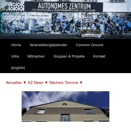
Hauptmenü
Home
Veranstaltungskalender
Common Ground
Zum
Zum
Infos
Mitmachen
Gruppen & Projekte
Kontakt
primären
sekundären
[english]
Inhalt
Inhalt
Aktuelles ▼
AZ-News ▼
Nächste Termine ▼
springen
springen