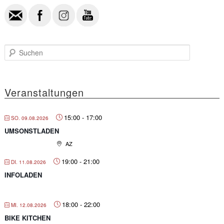
S
u
c
h
e
Veranstaltungen
n
15:00
-
17:00
SO. 09.08.2026
UMSONSTLADEN
AZ
19:00
-
21:00
DI. 11.08.2026
INFOLADEN
18:00
-
22:00
MI. 12.08.2026
BIKE KITCHEN