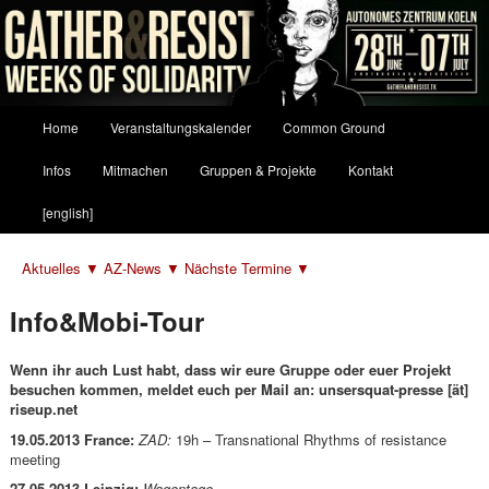
Hauptmenü
Home
Veranstaltungskalender
Common Ground
Zum
Zum
Infos
Mitmachen
Gruppen & Projekte
Kontakt
primären
sekundären
[english]
Inhalt
Inhalt
Aktuelles ▼
AZ-News ▼
Nächste Termine ▼
springen
springen
Info&Mobi-Tour
Wenn ihr auch Lust habt, dass wir eure Gruppe oder euer Projekt
besuchen kommen, meldet euch per Mail an:
unsersquat-presse [ät]
riseup.net
19.05.2013 France:
ZAD:
19h – Transnational Rhythms of resistance
meeting
27.05.2013 Leipzig:
Wagentage