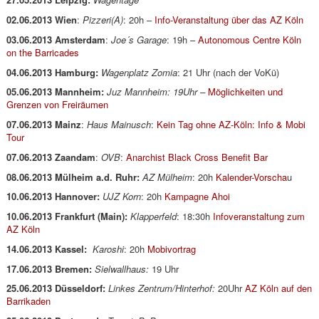
02.06.2013 Wien
:
Pizzeri(A)
: 20h –
Info-Veranstaltung über das AZ Köln
03.06.2013 Amsterdam
:
Joe´s Garage
: 19h –
Autonomous Centre Köln
on the Barricades
04.06.2013 Hamburg:
Wagenplatz Zomia
: 21 Uhr (nach der VoKü)
05.06.2013 Mannheim:
Juz Mannheim: 19Uhr –
Möglichkeiten und
Grenzen von Freiräumen
07.06.2013 Mainz
:
Haus Mainusch
:
Kein Tag ohne AZ-Köln: Info & Mobi
Tour
07.06.2013 Zaandam
:
OVB
:
Anarchist Black Cross Benefit Bar
08.06.2013 Mülheim a.d. Ruhr:
AZ Mülheim
: 20h
Kalender-Vorscha
u
10.06.2013 Hannover:
UJZ Korn
: 20h
Kampagne Ahoi
10.06.2013 Frankfurt (Main):
Klapperfeld
: 18:30h
Infoveranstaltung zum
AZ Köln
14.06.2013 Kassel:
Karoshi
: 20h
Mobivortrag
17.06.2013 Bremen:
Sielwallhaus:
19 Uhr
25.06.2013 Düsseldorf:
Linkes Zentrum/Hinterhof:
20Uhr
AZ Köln auf den
Barrikaden