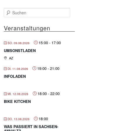
S
u
c
Veranstaltungen
h
e
n
15:00
-
17:00
SO. 09.08.2026
UMSONSTLADEN
AZ
19:00
-
21:00
DI. 11.08.2026
INFOLADEN
18:00
-
22:00
MI. 12.08.2026
BIKE KITCHEN
18:00
DO. 13.08.2026
WAS PASSIERT IN SACHSEN-
ANHALT?