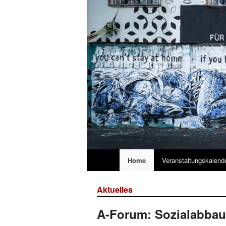
Hauptmenü
Home
Veranstaltungskalend
Zum
Zum
primären
sekundären
Aktuelles
A-Forum: Sozialabbau
Inhalt
Inhalt